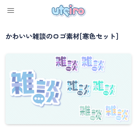
かわいい雑談のロゴ素材[寒色セット]