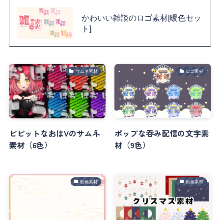
かわいい雑談のロゴ素材[暖色セッ
ト]
サムネ素材
ロゴ素材
ビビットなおはVのサムネ
ポップな呑み配信の文字素
素材（6色）
材（9色）
動画素材
動画素材