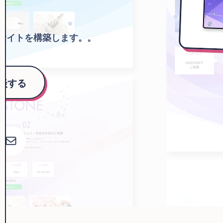
作。
いサイトを構築します。。
談する
メール