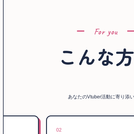
ー For you 
こんな
あなたのVtuber活動に寄り添
02