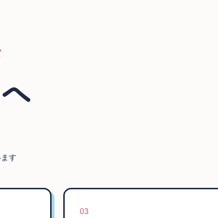
ー
方へ
います
03