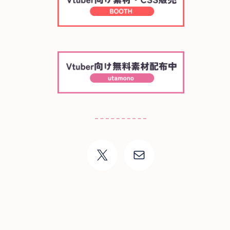
X
メール
01