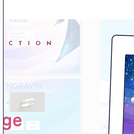
U C T I O N
age